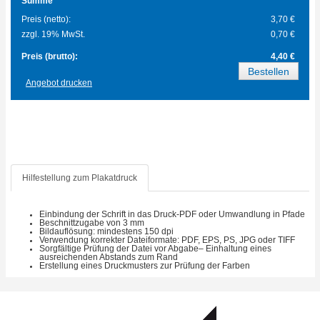
Summe
Preis (netto):
3,70 €
zzgl. 19% MwSt.
0,70 €
Preis (brutto):
4,40 €
Angebot drucken
Hilfestellung zum Plakatdruck
Einbindung der Schrift in das Druck-PDF oder Umwandlung in Pfade
Beschnittzugabe von 3 mm
Bildauflösung: mindestens 150 dpi
Verwendung korrekter Dateiformate: PDF, EPS, PS, JPG oder TIFF
Sorgfältige Prüfung der Datei vor Abgabe– Einhaltung eines
ausreichenden Abstands zum Rand
Erstellung eines Druckmusters zur Prüfung der Farben