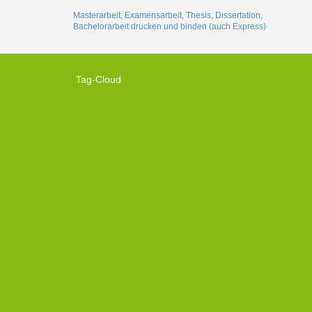
Masterarbeit, Examensarbeit, Thesis, Dissertation,
Bachelorarbeit drucken und binden (auch Express)
Tag-Cloud