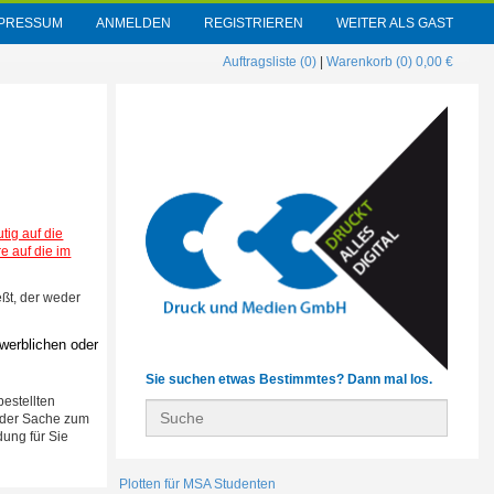
MPRESSUM
ANMELDEN
REGISTRIEREN
WEITER ALS GAST
Auftragsliste (0)
|
Warenkorb (0) 0,00 €
tig auf die
e auf die im
eßt, der weder
werblichen oder
Sie suchen etwas Bestimmtes? Dann mal los.
estellten
s der Sache zum
dung für Sie
Plotten für MSA Studenten