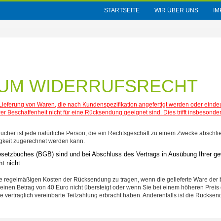
STARTSEITE
WIR ÜBER UNS
I
ZUM WIDERRUFSRECHT
 Lieferung von Waren, die nach Kundenspezifikation angefertigt werden oder eindeu
er Beschaffenheit nicht für eine Rücksendung geeignet sind. Dies trifft insbesonder
ucher ist jede natürliche Person, die ein Rechtsgeschäft zu einem Zwecke abschli
tigkeit zugerechnet werden kann.
setzbuches (BGB) sind und bei Abschluss des Vertrags in Ausübung Ihrer ge
t nicht.
e regelmäßigen Kosten der Rücksendung zu tragen, wenn die gelieferte Ware der b
einen Betrag von 40 Euro nicht übersteigt oder wenn Sie bei einem höheren Prei
e vertraglich vereinbarte Teilzahlung erbracht haben. Anderenfalls ist die Rücksen