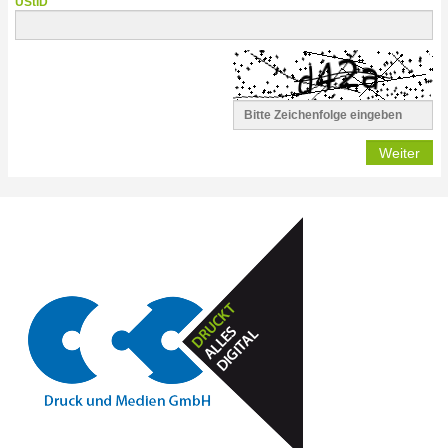
UStID