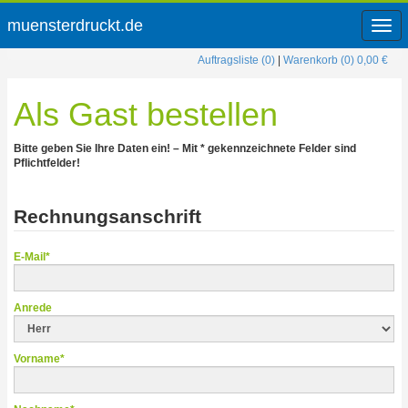
muensterdruckt.de
Men
öffne
Auftragsliste (0)
|
Warenkorb (0) 0,00 €
Als Gast bestellen
Bitte geben Sie Ihre Daten ein! – Mit * gekennzeichnete Felder sind
Pflichtfelder!
Rechnungsanschrift
E-Mail*
Anrede
Vorname*